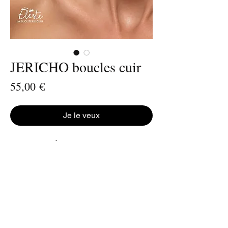
JERICHO boucles cuir
Prix
55,00 €
Je le veux
Faites une déclaration de style : chic et
intemporel !
Avec des boucles d’oreilles Éleste en cuir,
la fantaisie est ´so chic ´
Donnez un style à toutes vos tenues, en
soirée comme au quotidien.
Une question ? Je vous réponds avec plaisir
LÉGÈRETÉ