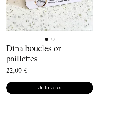
Dina boucles or
paillettes
Prix
22,00 €
Je le veux
Faites une déclaration de style : chic et
intemporel !
Avec des boucles d’oreilles Éleste en cuir,
la fantaisie est ´so chic ´
Donnez un style à toutes vos tenues, en