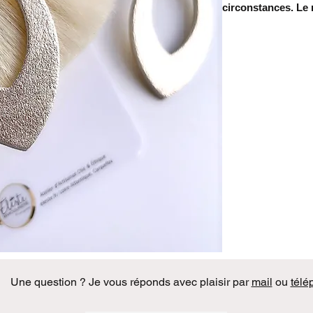
circonstances. Le 
fémine à votre ten
Légèreté
Ces boucles d'oreil
donc très agréables
gêne et sont idéale
boucles habituelles.
• Taille du motif en 
hauteur
Bijou cuir artisana
Je découpe chaque 
obtenir un rendu d'u
Le dos des boules d'
être belle même de 
Une question ? Je vous réponds avec plaisir par
mail
ou
télé
Mon conseil
N'oubliez pas de met