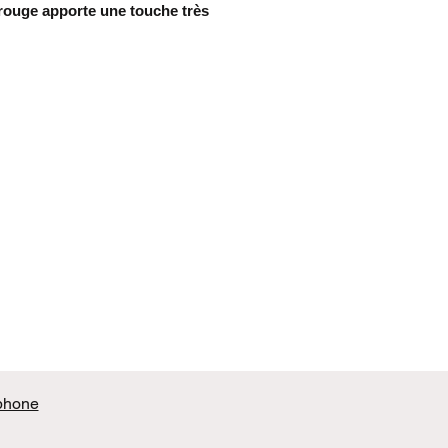
rouge apporte une touche très
ue.
les sont extrêmement légères et
 à porter. Elles ne provoquent aucune
s si vous êtes sensible au poids des
cuir : largeur de 2,3 cm x 4 cm de
l de qualité
cuir grâce à des emporte-pièce pour
ne grande précision.
oreilles est doublé de paillettes, pour
dos.
phone
tre les petits silicones derrière les