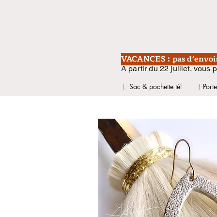
VACANCES : pas d'envois 
A partir du 22 juillet, vous
︴ Sac & pochette tél
︴Portef