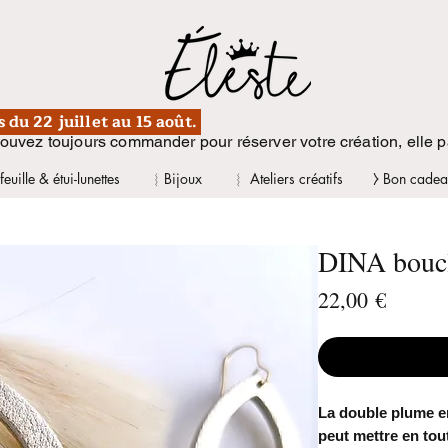
du 22 juillet au 15 août.
 pouvez toujours commander pour réserver votre création, elle par
euille & étui-lunettes
︴Bijoux
︴ Ateliers créatifs
⧽ Bon cadea
DINA boucl
Prix
22,00 €
La double plume en
peut mettre en tou