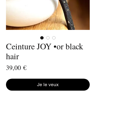
Ceinture JOY •or black
hair
Prix
39,00 €
Je le veux
➺ la ceinture en cuir peut s’utiliser seule ou
combinée à la chaîne JOY en maillons de
cuir
➺ largeur 2 cm ➺ boucle dorée
➺ en version ceinture : taille 34 à 46,