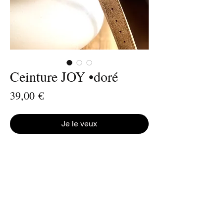
Ceinture JOY •doré
Prix
39,00 €
Je le veux
➺ la ceinture en cuir peut s’utiliser seule ou
combinée à la chaîne JOY en maillons de
cuir
➺ largeur 2 cm
➺ boucle dorée
➺ en version ceinture : taille 34 à 46,
entièrement réglable grâce aux